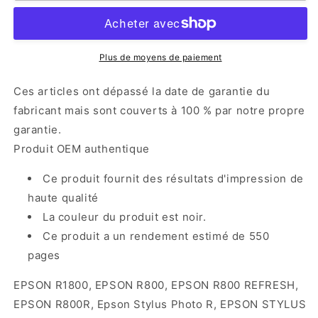
T0548
T0548
Noir
Noir
Mat
Mat
C13T05484010
C13T05484010
Plus de moyens de paiement
cartouche
cartouche
d&#39;encre
d&#39;encre
Ces articles ont dépassé la date de garantie du
authentique
authentique
fabricant mais sont couverts à 100 % par notre propre
noir
noir
garantie.
(TVA
(TVA
incluse)
incluse)
Produit OEM authentique
Ce produit fournit des résultats d'impression de
haute qualité
La couleur du produit est noir.
Ce produit a un rendement estimé de 550
pages
EPSON R1800, EPSON R800, EPSON R800 REFRESH,
EPSON R800R, Epson Stylus Photo R, EPSON STYLUS