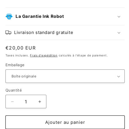
La Garantie Ink Robot
Livraison standard gratuite
Prix
€20,00 EUR
habituel
Taxes incluses.
Frais d'expédition
calculés à l'étape de paiement.
Emballage
Quantité
Réduire
Augmenter
la
la
quantité
quantité
de
de
Ajouter au panier
Epson
Epson