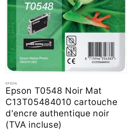
Ouvrir
le
média
EPSON
Epson T0548 Noir Mat
1
dans
une
C13T05484010 cartouche
fenêtre
modale
d'encre authentique noir
(TVA incluse)